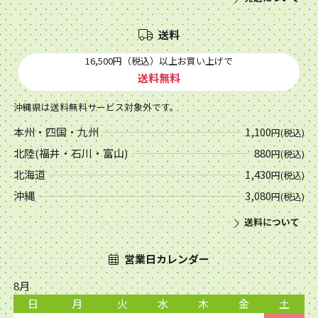
送料
16,500円（税込）以上お買い上げで
送料無料
沖縄県は送料無料サービス対象外です。
本州・四国・九州
1,100
円(税込)
北陸(福井・石川・富山)
880
円(税込)
北海道
1,430
円(税込)
沖縄
3,080
円(税込)
送料について
営業日カレンダー
8月
日
月
火
水
木
金
土