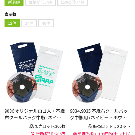
新着順
価格が低い順
価格が高い順
表示数
12件
24件
48件
9036 オリジナルロゴ入・不織
9034,9035 不織布クールバッ
布クールバッグ中瓶 (ネイビ
グ中瓶用 (ネイビー・ホワイ
ー or ホワイト)
ト)
販売ロット:300枚
販売ロット: 50セット
単価(税別) :286円
単価(税別) : 198円(50セット) /