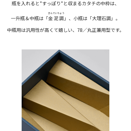
瓶を入れると"すっぽり"と収まるカタチの中枠は、
きんでいちょう
一升瓶＆中瓶は「
金泥調
」、小瓶は「大理石調」。
中瓶用は汎用性が高くて嬉しい、78／丸正兼用型です。