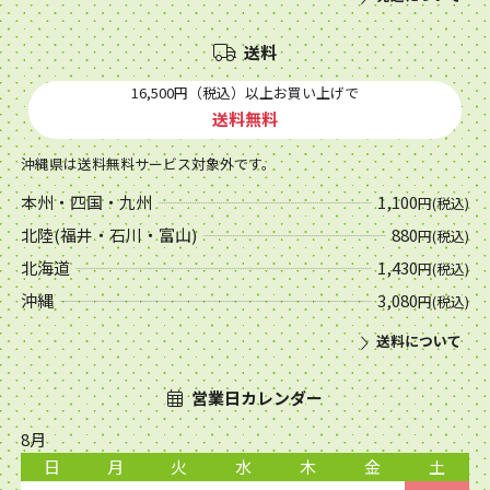
送料
16,500円（税込）以上お買い上げで
送料無料
沖縄県は送料無料サービス対象外です。
本州・四国・九州
1,100
円(税込)
北陸(福井・石川・富山)
880
円(税込)
北海道
1,430
円(税込)
沖縄
3,080
円(税込)
送料について
営業日カレンダー
8月
日
月
火
水
木
金
土