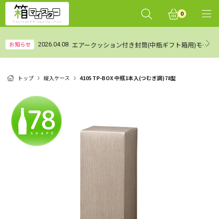
0
エアークッション付き封筒(中瓶ギフト箱用)モニターレビュー集計結果（まとめ）
お知らせ
2026.04.08
トップ
縦入ケース
4105 TP-BOX 中瓶1本入(つむぎ調)78型