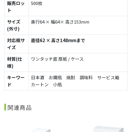
販売ロッ
500枚
ト
サイズ
奥行64 × 幅64× 高さ153mm
(外寸)
対応瓶サ
直径62 × 高さ148mmまで
イズ
材質(仕
ワンタッチ底 厚紙 / ケース
様)
キーワー
日本酒 お燗瓶 焼酎 調味料 サービス箱
ド
カートン 小瓶
関連商品