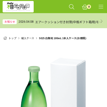
0
エアークッション付き封筒(中瓶ギフト箱用)モニターレビュー集計結果（まとめ）
お知らせ
2026.04.08
トップ
縦入ケース
5025 白無地 180mL 1本入ケース(お燗瓶)