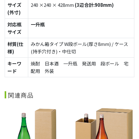
サイズ
240 ×240 × 428mm
(3辺合計:908mm)
(外寸)
対応瓶
一升瓶
サイズ
材質(仕
みかん箱タイプ W段ボール(厚さ8mm) / ケース
様)
(持手穴付き)・中仕切
キーワ
焼酎 日本酒 一升瓶 発送用 段ボール 宅
ード
配用 外装
関連商品