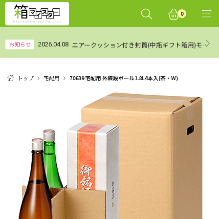
0
エアークッション付き封筒(中瓶ギフト箱用)モニターレビュー集計結果（まとめ）
お知らせ
2026.04.08
トップ
宅配用
70639 宅配用 外装段ボール1.8L4本入(茶・W)