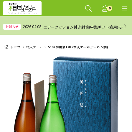
0
エアークッション付き封筒(中瓶ギフト箱用)モニターレビュー集計結果（まとめ）
お知らせ
2026.04.08
トップ
縦入ケース
5107 御銘酒1.8L2本入ケース(アーバン調)