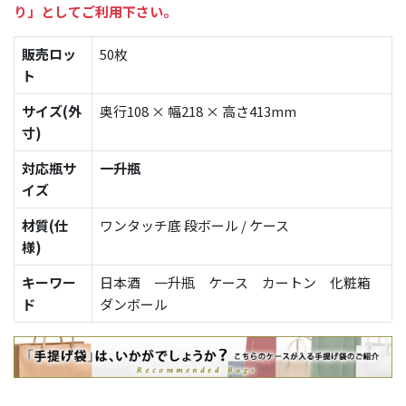
り」としてご利用下さい。
販売ロッ
50枚
ト
サイズ(外
奥行108 × 幅218 × 高さ413mm
寸)
対応瓶サ
一升瓶
イズ
材質(仕
ワンタッチ底 段ボール / ケース
様)
キーワー
日本酒 一升瓶 ケース カートン 化粧箱
ド
ダンボール