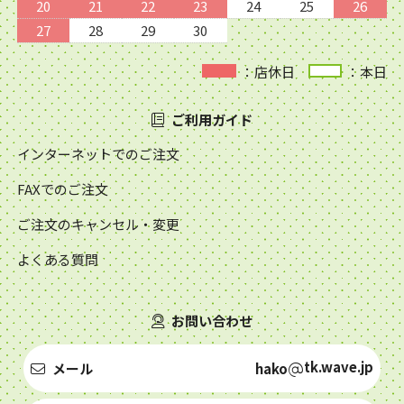
20
21
22
23
24
25
26
27
28
29
30
：店休日
：本日
ご利用ガイド
インターネットでのご注文
FAXでのご注文
ご注文のキャンセル・変更
よくある質問
お問い合わせ
tk.wave.jp
メール
hako