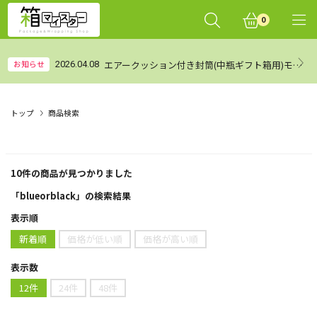
0
エアークッション付き封筒(中瓶ギフト箱用)モニターレビュー集計結果（まとめ）
お知らせ
2026.04.08
トップ
商品検索
10件
の商品が見つかりました
「blueorblack」の検索結果
表示順
新着順
価格が低い順
価格が高い順
表示数
12件
24件
48件