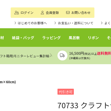
ログイン
会員登録
お問い合わせ
はじめてのお客様へ
お支払い・送料について
よく
資材
紙袋・バッグ
ラッピング
風呂敷
リボン
そ
16,500円
送料無
(税込)以上
エアークッション付き封筒(中瓶ギフト箱用)モニターレビュー集計結果（まとめ）
(沖縄県は対象外)
m×60cm)
代引き可
70733 クラフト