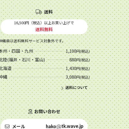
送料
16,500円（税込）以上お買い上げで
送料無料
沖縄県は送料無料サービス対象外です。
本州・四国・九州
1,100
円(税込)
北陸(福井・石川・富山)
880
円(税込)
北海道
1,430
円(税込)
沖縄
3,080
円(税込)
送料について
お問い合わせ
tk.wave.jp
メール
hako