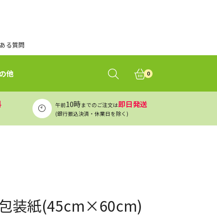
ある質問
の他
0
料
10時
即日発送
午前
までのご注文は
(銀行振込決済・休業日を除く)
包装紙(45cm×60cm)