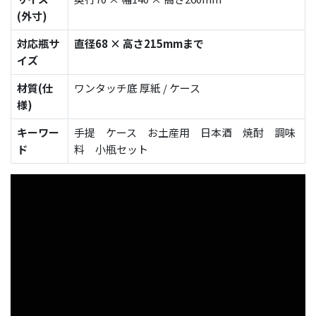
(外寸)
対応瓶サ
直径68 × 高さ215mmまで
イズ
材質(仕
ワンタッチ底 厚紙 / ケース
様)
キーワー
手提 ケース お土産用 日本酒 焼酎 調味
ド
料 小瓶セット