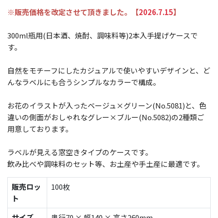
※販売価格を改定させて頂きました。【
2026.7.15
】
300ml瓶用(日本酒、焼酎、調味料等)2本入手提げケースで
す。
自然をモチーフにしたカジュアルで使いやすいデザインと、ど
んなラベルにも合うシンプルなカラーで構成。
お花のイラストが入ったベージュ×グリーン(No.5081)と、色
違いの側面がおしゃれなグレー×ブルー(No.5082)の2種類ご
用意しております。
ラベルが見える窓空きタイプのケースです。
飲み比べや調味料のセット等、お土産や手土産に最適です。
販売ロッ
100枚
ト
サイズ
奥行70 × 幅140 × 高さ260mm