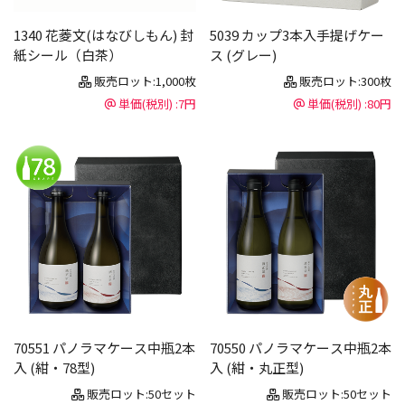
1340 花菱文(はなびしもん) 封
5039 カップ3本入手提げケー
紙シール（白茶）
ス (グレー)
販売ロット:1,000枚
販売ロット:300枚
単価(税別) :7円
単価(税別) :80円
70551 パノラマケース中瓶2本
70550 パノラマケース中瓶2本
入 (紺・78型)
入 (紺・丸正型)
販売ロット:50セット
販売ロット:50セット