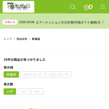
0
エアークッション付き封筒(中瓶ギフト箱用)モニターレビュー集計結果（まとめ）
お知らせ
2026.04.08
トップ
商品検索
新商品
35件
の商品が見つかりました
表示順
新着順
価格が低い順
価格が高い順
表示数
12件
24件
48件