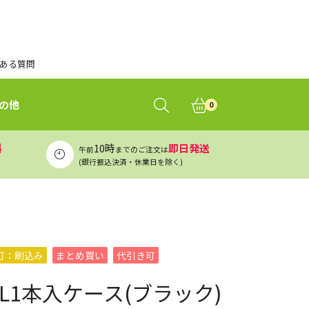
ある質問
の他
0
料
10時
即日発送
午前
までのご注文は
(銀行振込決済・休業日を除く)
可：刷込み
まとめ買い
代引き可
.8L1本入ケース(ブラック)