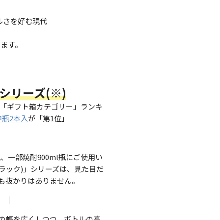
ルさを好む現代
します。
シリーズ(※)
ター「ギフト箱カテゴリー」ランキ
 中瓶2本入
が「第1位」
、一部焼酎900ml瓶にご使用い
ラック)」シリーズは、見た目だ
も抜かりはありません。
｜
の幅を広くしつつ、ボトルの高