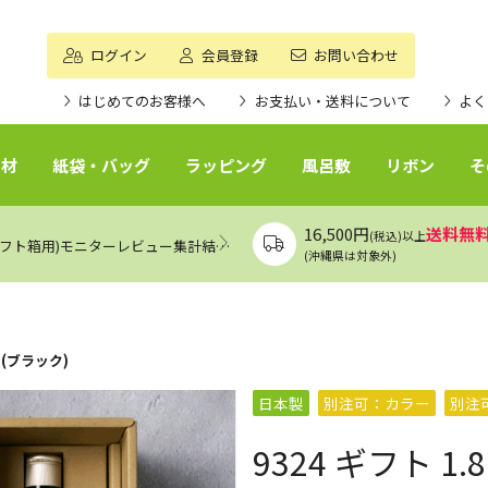
ログイン
会員登録
お問い合わせ
はじめてのお客様へ
お支払い・送料について
よく
資材
紙袋・バッグ
ラッピング
風呂敷
リボン
そ
16,500円
送料無
(税込)以上
エアークッション付き封筒(中瓶ギフト箱用)モニターレビュー集計結果（まとめ）
(沖縄県は対象外)
ス(ブラック)
日本製
別注可：カラー
別注
9324 ギフト 1