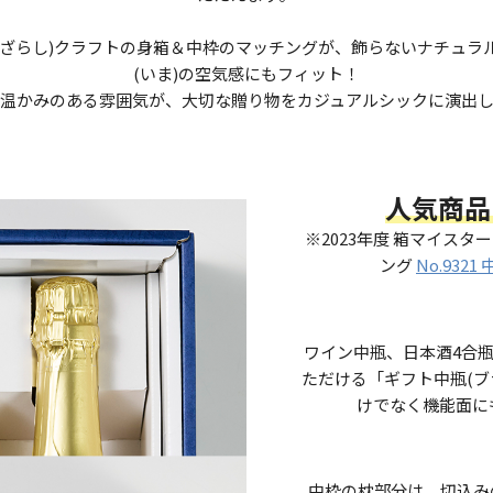
みざらし)クラフトの身箱＆中枠のマッチングが、飾らないナチュラ
(いま)の空気感にもフィット！
温かみのある雰囲気が、大切な贈り物をカジュアルシックに演出
人気商品
※2023年度 箱マイス
ング
No.9321
ワイン中瓶、日本酒4合瓶
ただける「ギフト中瓶(ブ
けでなく機能面に
中枠の枕部分は、切込み