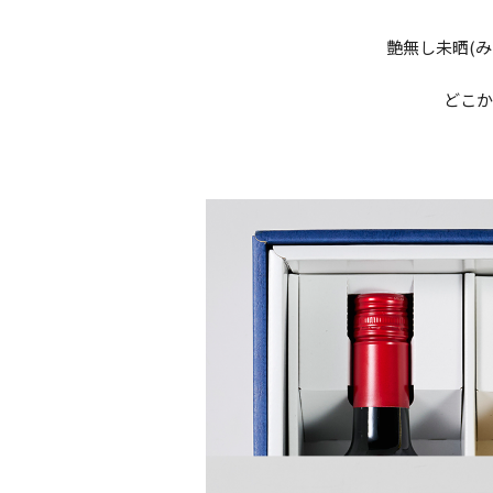
艶無し未晒(
どこか