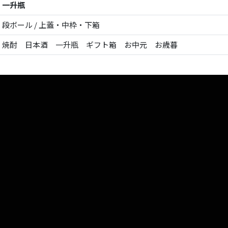
一升瓶
段ボール / 上蓋・中枠・下箱
焼酎 日本酒 一升瓶 ギフト箱 お中元 お歳暮