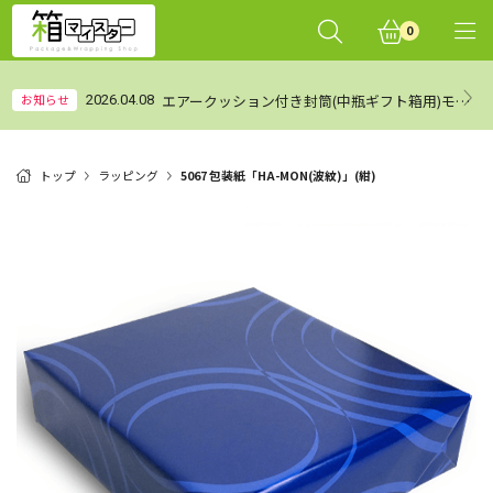
0
エアークッション付き封筒(中瓶ギフト箱用)モニターレビュー集計結果（まとめ）
お知らせ
2026.04.08
トップ
ラッピング
5067 包装紙「HA-MON(波紋)」(紺)