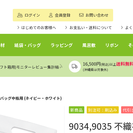
ログイン
会員登録
お問い合わせ
はじめてのお客様へ
お支払い・送料について
よく
資材
紙袋・バッグ
ラッピング
風呂敷
リボン
そ
16,500円
送料無
(税込)以上
エアークッション付き封筒(中瓶ギフト箱用)モニターレビュー集計結果（まとめ）
(沖縄県は対象外)
ールバッグ中瓶用 (ネイビー・ホワイト)
新商品
別注可：刷込み
代引
9034,9035