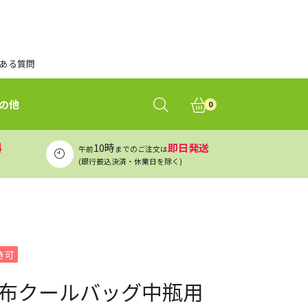
ある質問
の他
0
料
10時
即日発送
午前
までのご注文は
(銀行振込決済・休業日を除く)
き可
 不織布クールバッグ中瓶用