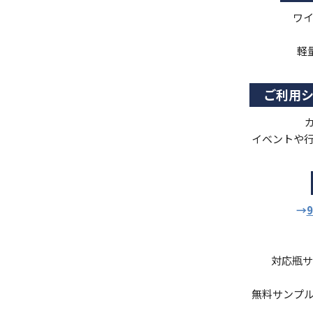
ワ
軽
ご利用
イベントや行
→
対応瓶サ
無料サンプル