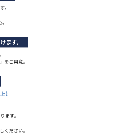
す。
心。
けます。
。
枚」をご用意。
ト)
入ります。
試しください。