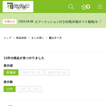
0
エアークッション付き封筒(中瓶ギフト箱用)モニターレビュー集計結果（まとめ）
お知らせ
2026.04.08
トップ
商品検索
まとめ買い
縦入ケース
22件
の商品が見つかりました
表示順
新着順
価格が低い順
価格が高い順
表示数
12件
24件
48件